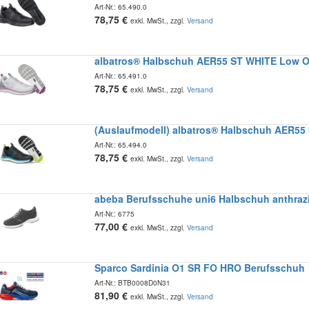
Art-Nr.:
65.490.0
78,75
€
exkl. MwSt., zzgl.
Versand
albatros® Halbschuh AER55 ST WHITE Low 
Art-Nr.:
65.491.0
78,75
€
exkl. MwSt., zzgl.
Versand
(Auslaufmodell) albatros® Halbschuh AER
Art-Nr.:
65.494.0
78,75
€
exkl. MwSt., zzgl.
Versand
abeba Berufsschuhe uni6 Halbschuh anthrazi
Art-Nr.:
6775
77,00
€
exkl. MwSt., zzgl.
Versand
Sparco Sardinia O1 SR FO HRO Berufsschuh
Art-Nr.:
BTB0008D0N31
81,90
€
exkl. MwSt., zzgl.
Versand