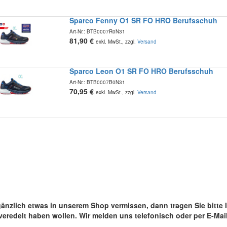
Sparco Fenny O1 SR FO HRO Berufsschuh
Art-Nr.:
BTB0007R0N31
81,90
€
exkl. MwSt., zzgl.
Versand
Sparco Leon O1 SR FO HRO Berufsschuh
Art-Nr.:
BTB0007B0N31
70,95
€
exkl. MwSt., zzgl.
Versand
r gänzlich etwas in unserem Shop vermissen, dann tragen Sie bitt
veredelt haben wollen. Wir melden uns telefonisch oder per E-Mail