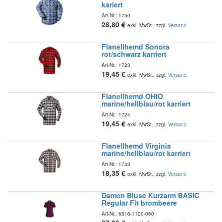
kariert
Art-Nr.:
1750
28,80
€
exkl. MwSt., zzgl.
Versand
Flanellhemd Sonora
rot/schwarz karriert
Art-Nr.:
1723
19,45
€
exkl. MwSt., zzgl.
Versand
Flanellhemd OHIO
marine/hellblau/rot karriert
Art-Nr.:
1724
19,45
€
exkl. MwSt., zzgl.
Versand
Flanellhemd Virginia
marine/hellblau/rot karriert
Art-Nr.:
1733
18,35
€
exkl. MwSt., zzgl.
Versand
Damen Bluse Kurzarm BASIC
Regular Fit brombeere
Art-Nr.:
6516-1120-060