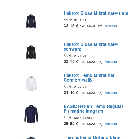
Hakro® Bluse Mikralinar® tinte
Art-Nr.:
0121-34
33,15
€
exkl. MwSt., zzgl.
Versand
Hakro® Bluse Mikralinar®
schwarz
Art-Nr.:
0121-05
33,15
€
exkl. MwSt., zzgl.
Versand
Hakro® Hemd Mikralinar
Comfort weiß
Art-Nr.:
0123-01
31,40
€
exkl. MwSt., zzgl.
Versand
BASIC Herren Hemd Regular
Fit marine langarm
Art-Nr.:
6665-1120-020
39,65
€
exkl. MwSt., zzgl.
Versand
Thermohemd Ontario blau-