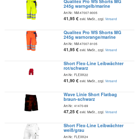
Qualitex Pro WS Shorts MG
245g warngelb/marine
Art-Nr.:
NM-47007-9005
41,95
€
exkl. MwSt., zzgl.
Versand
Qualitex Pro WS Shorts MG
245g warnorange/marine
Art-Nr.:
NM-47007-9105
41,95
€
exkl. MwSt., zzgl.
Versand
Short Flex-Line Leibwächter
rot/schwarz
Art-Nr.:
FLEXK22
41,90
€
exkl. MwSt., zzgl.
Versand
Wave Linie Short Flatbag
braun-schwarz
Art-Nr.:
41470-69
47,25
€
exkl. MwSt., zzgl.
Versand
Short Flex-Line Leibwächter
weiß/grau
Art-Nr.:
FLEXK24