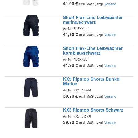
41,90
€
exkl. MwSt., zzgl.
Versand
Short Flex-Line Leibwächter
marine/schwarz
Art-Nr.:
FLEXK30
41,90
€
exkl. MwSt., zzgl.
Versand
Short Flex-Line Leibwächter
kornblau/schwarz
Art-Nr.:
FLEXK20
41,90
€
exkl. MwSt., zzgl.
Versand
KX3 Ripstop Shorts Dunkel
Marine
Art-Nr.:
KX340-DNR
39,70
€
exkl. MwSt., zzgl.
Versand
KX3 Ripstop Shorts Schwarz
Art-Nr.:
KX340-BKR
39,70
€
exkl. MwSt., zzgl.
Versand