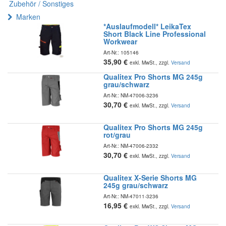
Zubehör / Sonstiges
Marken
*Auslaufmodell* LeikaTex
Short Black Line Professional
Workwear
Art-Nr.:
105146
35,90
€
exkl. MwSt., zzgl.
Versand
Qualitex Pro Shorts MG 245g
grau/schwarz
Art-Nr.:
NM-47006-3236
30,70
€
exkl. MwSt., zzgl.
Versand
Qualitex Pro Shorts MG 245g
rot/grau
Art-Nr.:
NM-47006-2332
30,70
€
exkl. MwSt., zzgl.
Versand
Qualitex X-Serie Shorts MG
245g grau/schwarz
Art-Nr.:
NM-47011-3236
16,95
€
exkl. MwSt., zzgl.
Versand