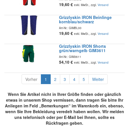
19,60
€
exkl. MwSt., zzgl.
Versand
Grizzlyskin IRON Beinlinge
kornblau/schwarz
Art-Nr.:
GIMBL00
19,60
€
exkl. MwSt., zzgl.
Versand
Grizzlyskin IRON Shorts
grün/warngelb GIM3611
Art-Nr.:
GIM3611
54,10
€
exkl. MwSt., zzgl.
Versand
Vorher
1
2
3
4
5
Weiter
Wenn Sie Artikel nicht in Ihrer Größe finden oder gänzlich
etwas in unserem Shop vermissen, dann tragen Sie bitte Ihr
Anliegen im Feld „Bemerkungen“ im Warenkorb ein, ebenso,
wenn Sie Ihre Bekleidung veredelt haben wollen. Wir melden
uns telefonisch oder per E-Mail bei Ihnen, sollte es
Rückfragen geben.