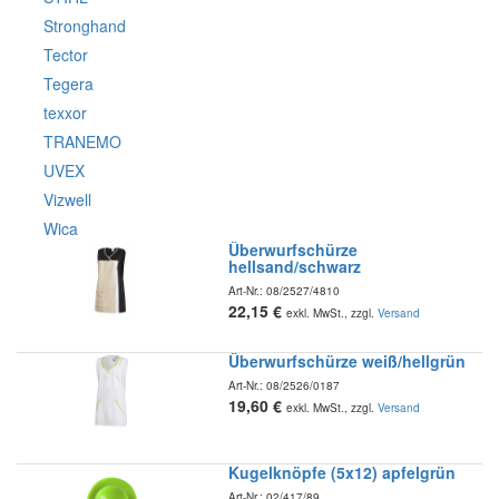
Stronghand
Tector
Tegera
texxor
TRANEMO
UVEX
Vizwell
Wica
Überwurfschürze
hellsand/schwarz
Art-Nr.:
08/2527/4810
22,15
€
exkl. MwSt., zzgl.
Versand
Überwurfschürze weiß/hellgrün
Art-Nr.:
08/2526/0187
19,60
€
exkl. MwSt., zzgl.
Versand
Kugelknöpfe (5x12) apfelgrün
Art-Nr.:
02/417/89