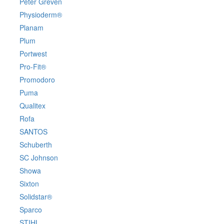
Peter Greven
Physioderm®
Planam
Plum
Portwest
Pro-Fit®
Promodoro
Puma
Qualitex
Rofa
SANTOS
Schuberth
SC Johnson
Showa
Sixton
Solidstar®
Sparco
STIHL