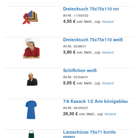
Dreiecktuch 75x75x110 rot
Art-Nr.:
11/300/02
4,55
€
exkl. MwSt., zzgl.
Versand
Dreiecktuch 75x75x110 weiß
Art-Nr.:
02/98/01
3,90
€
exkl. MwSt., zzgl.
Versand
Schiffchen weiß
Art-Nr.:
02/548/01
5,05
€
exkl. MwSt., zzgl.
Versand
7/8 Kasack 1/2 Arm königsblau
Art-Nr.:
09/459/07
26,30
€
exkl. MwSt., zzgl.
Versand
Latzschürze 75x71 bottle
green