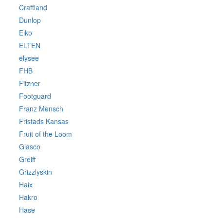
Craftland
Dunlop
Eiko
ELTEN
elysee
FHB
Fitzner
Footguard
Franz Mensch
Fristads Kansas
Fruit of the Loom
Giasco
Greiff
Grizzlyskin
Haix
Hakro
Hase