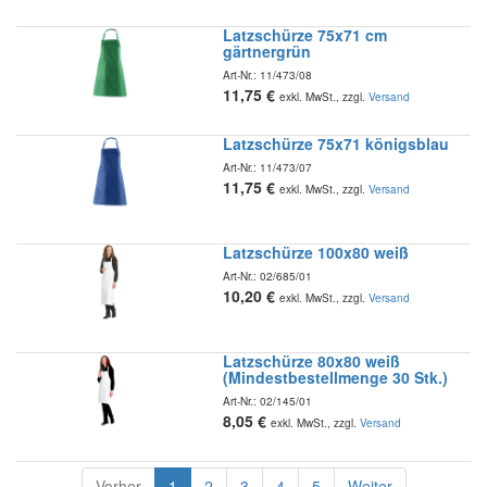
Latzschürze 75x71 cm
gärtnergrün
Art-Nr.:
11/473/08
11,75
€
exkl. MwSt., zzgl.
Versand
Latzschürze 75x71 königsblau
Art-Nr.:
11/473/07
11,75
€
exkl. MwSt., zzgl.
Versand
Latzschürze 100x80 weiß
Art-Nr.:
02/685/01
10,20
€
exkl. MwSt., zzgl.
Versand
Latzschürze 80x80 weiß
(Mindestbestellmenge 30 Stk.)
Art-Nr.:
02/145/01
8,05
€
exkl. MwSt., zzgl.
Versand
Vorher
1
2
3
4
5
Weiter