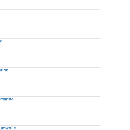
z
rine
/marine
aumwolle