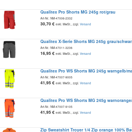
Qualitex Pro Shorts MG 245g rot/grau
Art-Nr.:
NM-47006-2332
30,70
€
exkl. MwSt., zzgl.
Versand
Qualitex X-Serie Shorts MG 245g grau/schwar
Art-Nr.:
NM-47011-3236
16,95
€
exkl. MwSt., zzgl.
Versand
Qualitex Pro WS Shorts MG 245g warngelb/ma
Art-Nr.:
NM-47007-9005
41,95
€
exkl. MwSt., zzgl.
Versand
Qualitex Pro WS Shorts MG 245g warnorange
Art-Nr.:
NM-47007-9105
41,95
€
exkl. MwSt., zzgl.
Versand
Zip Sweatshirt Troyer 1/4 Zip orange 100% B