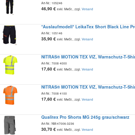
Art-Nr.:
105246
46,90
€
exkl. MwSt., zzgl.
Versand
*Auslaufmodell* LeikaTex Short Black Line P
Art-Nr.:
105146
35,90
€
exkl. MwSt., zzgl.
Versand
NITRAS® MOTION TEX VIZ, Warnschutz-T-Shir
Art-Nr.:
7008 4000
17,60
€
exkl. MwSt., zzgl.
Versand
NITRAS® MOTION TEX VIZ, Warnschutz-T-Shir
Art-Nr.:
7008 4100
17,60
€
exkl. MwSt., zzgl.
Versand
Qualitex Pro Shorts MG 245g grau/schwarz
Art-Nr.:
NM-47006-3236
30,70
€
exkl. MwSt., zzgl.
Versand