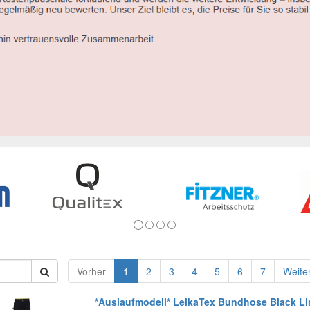
Vorher
1
2
3
4
5
6
7
Weite
*Auslaufmodell* LeikaTex Bundhose Black Li