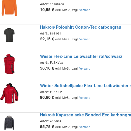
Art-Nr.:
10109266
10,55
€
exkl. MwSt., zzgl.
Versand
Hakro® Poloshirt Cotton-Tec carbongrau
Art-Nr.:
814-064
22,15
€
exkl. MwSt., zzgl.
Versand
Weste Flex-Line Leibwächter rot/schwarz
Art-Nr.:
FLEXV22
56,10
€
exkl. MwSt., zzgl.
Versand
Winter-Softshelljacke Flex-Line Leibwächter 
Art-Nr.:
FLEXI22
90,60
€
exkl. MwSt., zzgl.
Versand
Hakro® Kapuzenjacke Bonded Eco karbongrau
Art-Nr.:
455-064
55,75
€
exkl. MwSt., zzgl.
Versand