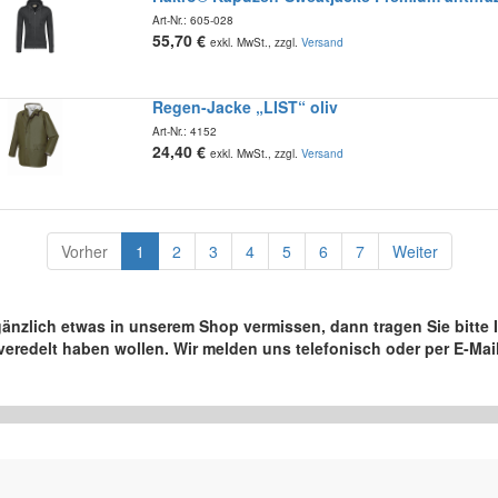
Art-Nr.:
605-028
55,70
€
exkl. MwSt., zzgl.
Versand
Regen-Jacke „LIST“ oliv
Art-Nr.:
4152
24,40
€
exkl. MwSt., zzgl.
Versand
Vorher
1
2
3
4
5
6
7
Weiter
r gänzlich etwas in unserem Shop vermissen, dann tragen Sie bitt
veredelt haben wollen. Wir melden uns telefonisch oder per E-Mail