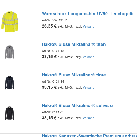
Warnschutz Langarmshirt UV50+ leuchtgelb
Art-Nr.:
VWTS21Y
26,35
€
exkl. MwSt., zzgl.
Versand
Hakro® Bluse Mikralinar® titan
Art-Nr.:
0121-43
33,15
€
exkl. MwSt., zzgl.
Versand
Hakro® Bluse Mikralinar® tinte
Art-Nr.:
0121-34
33,15
€
exkl. MwSt., zzgl.
Versand
Hakro® Bluse Mikralinar® schwarz
Art-Nr.:
0121-05
33,15
€
exkl. MwSt., zzgl.
Versand
Hakro® Kapuzen-Sweatjacke Premium anthraz