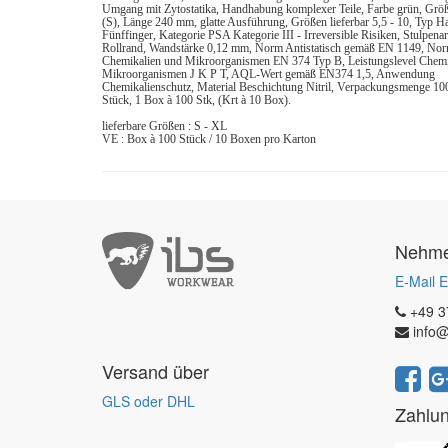
Umgang mit Zytostatika, Handhabung komplexer Teile, Farbe grün, Größ
(S), Länge 240 mm, glatte Ausführung, Größen lieferbar 5,5 - 10, Typ 
Fünffinger, Kategorie PSA Kategorie III - Irreversible Risiken, Stulpenar
Rollrand, Wandstärke 0,12 mm, Norm Antistatisch gemäß EN 1149, No
Chemikalien und Mikroorganismen EN 374 Typ B, Leistungslevel Chemi
Mikroorganismen J K P T, AQL-Wert gemäß EN374 1,5, Anwendung
Chemikalienschutz, Material Beschichtung Nitril, Verpackungsmenge 10
Stück, 1 Box à 100 Stk, (Krt à 10 Box).
lieferbare Größen : S - XL
VE : Box à 100 Stück / 10 Boxen pro Karton
Nehmen
E-Mail E
+49 3
info@
Versand über
GLS oder DHL
Zahlu