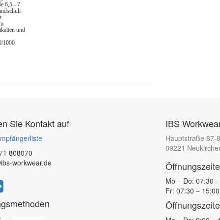
e 6,5 - 7
Handschuh
t
rm
kalien und
0/1000
 Sie Kontakt auf
IBS Workwear
mpfängerliste
Hauptstraße 87-
09221 Neukirche
71 808070
ibs-workwear.de
Öffnungszeit
Mo – Do: 07:30 –
Fr: 07:30 – 15:00
ngsmethoden
Öffnungszeite