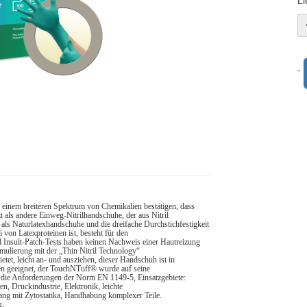
Li
-
einem breiteren Spektrum von Chemikalien bestätigen, dass
 als andere Einweg-Nitrilhandschuhe, der aus Nitril
 als Naturlatexhandschuhe und die dreifache Durchstichfestigkeit
on Latexproteinen ist, besteht für den
d Insult-Patch-Tests haben keinen Nachweis einer Hautreizung
ormulierung mit der „Thin Nitril Technology“
etet, leicht an- und ausziehen, dieser Handschuh ist in
gen geeignet, der TouchNTuff® wurde auf seine
lt die Anforderungen der Norm EN 1149-5, Einsatzgebiete:
n, Druckindustrie, Elektronik, leichte
ang mit Zytostatika, Handhabung komplexer Teile.
g,