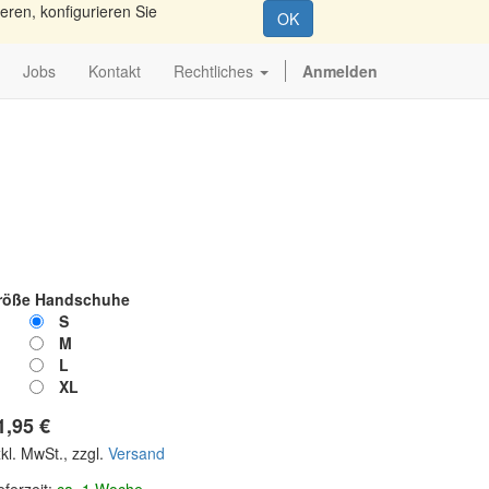
eren, konfigurieren Sie
OK
Jobs
Kontakt
Rechtliches
Anmelden
röße Handschuhe
S
M
L
XL
1,95
€
kl. MwSt., zzgl.
Versand