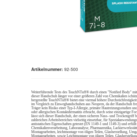
Artikelnummer:
92-500
Weiterführende Tests des TouchNTuff® durch einen "Notified Body" mit 
dieser Handschuh länger vor einer größeren Zahl von Chemikalien schützt
hergestellte TouchNTuff® bietet eine viermal höhere Durchstichfestigkeit
im Vergleich zu Einweghandschuhen aus Neopren, da der Handschuh frei v
Träger kein Risiko einer Typ-I-Allergie, primäre Hautreizungsstudien un
oder allergischen Kontaktdermatitis erbracht, durch seine einzigartige F
lässt sich dieser Handschuh, der einen sicheren Nass- und Trockengriff bi
zahlreichen Arbeitsbereichen vielseitig einsetzbar, für Spezialanwendun
antistatischen Eigenschaften getestet (EN 1149-1 und 1149-3) und erfül
Chemikalienverarbeitung, Laboranalyse, Pharmazeutika, Lackierwerkstätte
Montagearbeiten, leichtmontage von öligen Teilen, Glasherstellung, Umg
Montagearbeiten, sowie Leichtmontage von öligen Teilen, Glasherstellun