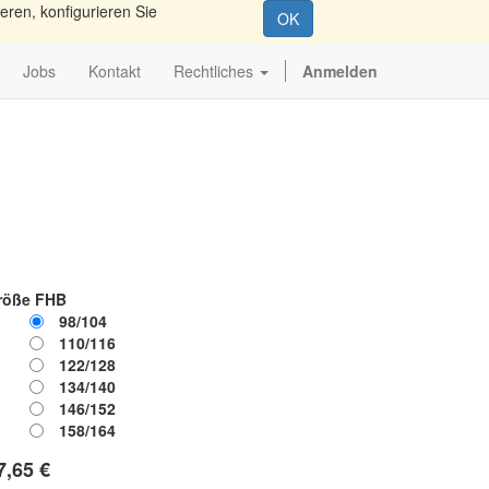
eren, konfigurieren Sie
OK
Jobs
Kontakt
Rechtliches
Anmelden
röße FHB
98/104
110/116
122/128
134/140
146/152
158/164
7,65
€