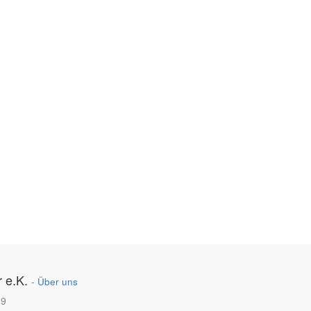
 e.K.
-
Über uns
89