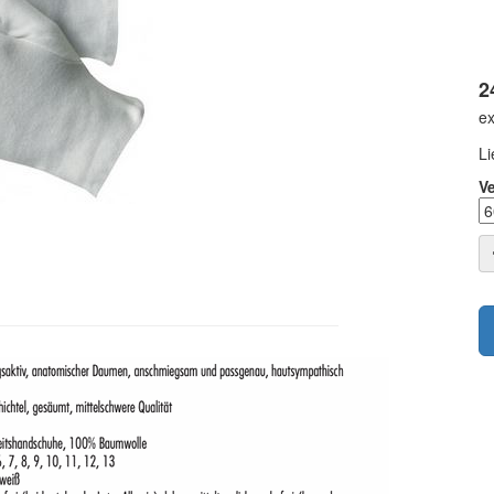
2
ex
Li
V