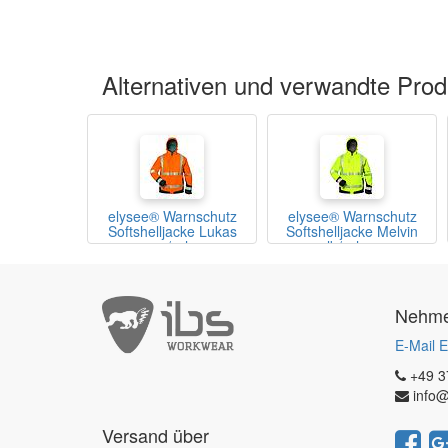
Alternativen und verwandte Prod
elysee® Warnschutz
elysee® Warnschutz
Softshelljacke Lukas
Softshelljacke Melvin
orange/schwarz
gelb/schwarz
Nehmen
E-Mail E
+49 3
info@
Versand über