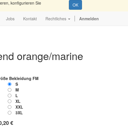
eren, konfigurieren Sie
OK
Jobs
Kontakt
Rechtliches
Anmelden
rend orange/marine
röße Bekleidung FM
S
M
L
XL
XXL
3XL
0,20
€