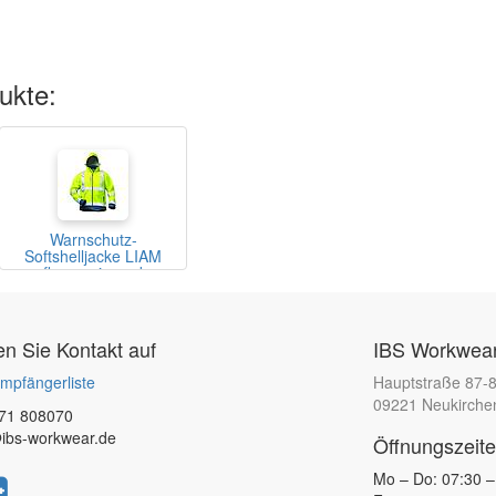
ukte:
Warnschutz-
Softshelljacke LIAM
fluoreszierend
gelb/marine
 Sie Kontakt auf
IBS Workwear
mpfängerliste
Hauptstraße 87-
09221 Neukirche
71 808070
ibs-workwear.de
Öffnungszeit
Mo – Do: 07:30 –