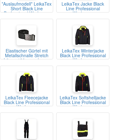
*Auslaufmodell* LeikaTex
LeikaTex Jacke Black
Short Black Line
Line Professional
Professional Workwear
Workwear
Elastischer Gürtel mit
LeikaTex Winterjacke
Metallschnalle Stretch
Black Line Professional
Länge 130 cm schwarz
Workwear
LeikaTex Fleecejacke
LeikaTex Softshelljacke
Black Line Professional
Black Line Professional
Workwear
Workwear