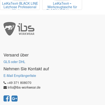
LeiKaTex® BLACK LINE
LeiKaTex® •
Latzhose Professional
Werkzeugtasche für
Workwear
BLACK LINE Hosen •
Professional Workwear •
1 Set = 2 Taschen
Versand über
GLS oder DHL
Nehmen Sie Kontakt auf
E-Mail Empfängerliste
+49 371 808070
info@ibs-workwear.de